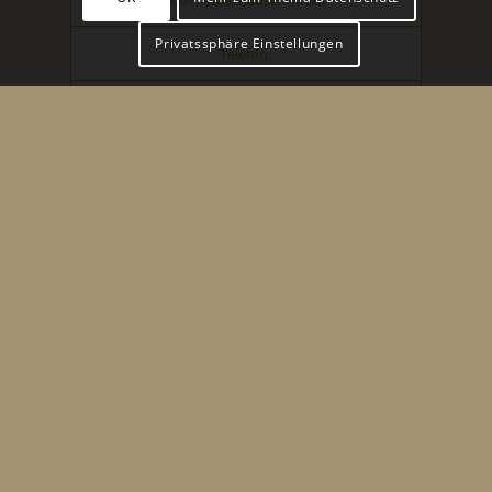
Privatssphäre Einstellungen
Telefon:
+49 176 34020598
Email:
daniela@daniela-engnoth.de
Adresse in Google Maps öffnen