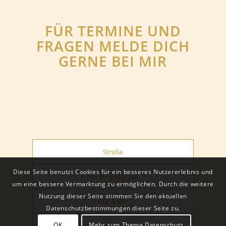
FÜR TERMINE UND
FRAGEN MELDE DICH
GERNE BEI MIR
Straße
Diese Seite benutzt Cookies für ein besseres Nutzererlebnis und
Am Burgholz 24b
um eine bessere Vermarktung zu ermöglichen. Durch die weitere
Nutzung dieser Seite stimmen Sie den aktuellen
PLZ & Ort
Datenschutzbestimmungen dieser Seite zu.
OK
Mehr zum Thema Datenschutz
86697 Oberhausen-Kreut