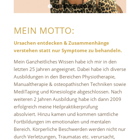
1
2
3
4
5
6
7
8
9
MEIN MOTTO:
Ursachen entdecken & Zusammenhänge
verstehen statt nur Symptome zu behandeln.
Mein Ganzheitliches Wissen habe ich mir in den
letzten
25 Jahren angeeignet.
Dabei habe ich diverse
Ausbildungen in den Bereichen Physiotherapie,
Manualtherapie & osteopathischen Techniken sowie
MediTaping und Kinesiologie abgeschlossen.
Nach
weiteren 2 Jahren Ausbildung habe ich dann 2009
erfolgreich meine Heilpraktikerprüfung
absolviert.
Hinzu kamen und kommen sämtliche
Fortbildungen im emotionalen und mentalen
Bereich.
Körperliche Beschwerden werden nicht nur
durch Verletzungen, Traumatas etc. verursacht,