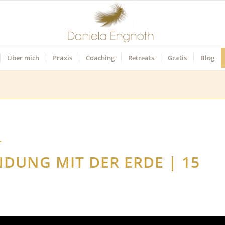
Über mich
Praxis
Coaching
Retreats
Gratis
Blog
r
NDUNG MIT DER ERDE | 15