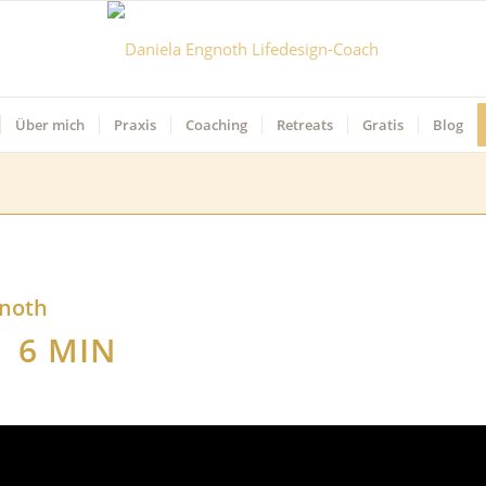
Über mich
Praxis
Coaching
Retreats
Gratis
Blog
gnoth
6 MIN