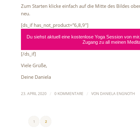
Zum Starten klicke einfach auf die Mitte des Bildes oben
neu.
[ds_if has_not_product=”6,8,9″]
Du siehst aktuell eine kostenlose Yoga Session von mir
Zugang zu all meinen Medita
[/ds_if]
Viele Grüße,
Deine Daniela
23. APRIL 2020
/
0 KOMMENTARE
/
VON
DANIELA ENGNOTH
1
2