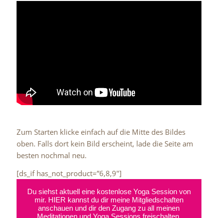
Zum Starten klicke einfach auf die Mitte des Bildes
oben. Falls dort kein Bild erscheint, lade die Seite am
besten nochmal neu.
[ds_if has_not_product=”6,8,9″]
Du siehst aktuell eine kostenlose Yoga Session von
mir. HIER kannst du dir meine Mitgliedschaften
anschauen und dir den Zugang zu all meinen
Meditationen und Yoga Sessions freischalten.