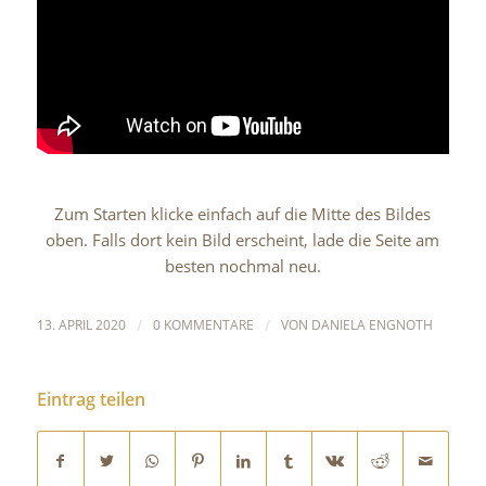
Zum Starten klicke einfach auf die Mitte des Bildes
oben. Falls dort kein Bild erscheint, lade die Seite am
besten nochmal neu.
13. APRIL 2020
/
0 KOMMENTARE
/
VON
DANIELA ENGNOTH
Eintrag teilen