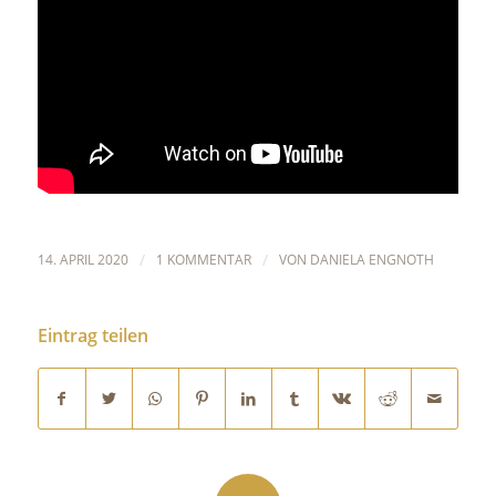
14. APRIL 2020
/
1 KOMMENTAR
/
VON
DANIELA ENGNOTH
Eintrag teilen