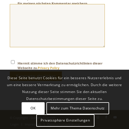
für meinen nächsten Kommentar speichern.
Hiermit stimme ich den Datenschutzrichtlinien dieser
Webseite zu.
Privacy Policy
Diese Seite benutzt Cookies für ein besseres Nutzererlebnis und
um eine bessere Vermarktung zu ermöglichen. Durch die weitere
Nutzung dieser Seite stimmen Sie den aktuellen
Datenschutzbestimmungen dieser Seite zu.
OK
Mehr zum Thema Datenschutz
© Copyright -
Daniela Engnoth
Privatssphäre Einstellungen
Login
Impressum
Datenschutzerklärung